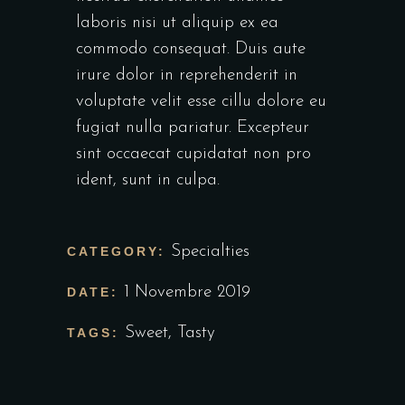
laboris nisi ut aliquip ex ea
commodo consequat. Duis aute
irure dolor in reprehenderit in
voluptate velit esse cillu dolore eu
fugiat nulla pariatur. Excepteur
sint occaecat cupidatat non pro
ident, sunt in culpa.
Specialties
CATEGORY:
1 Novembre 2019
DATE:
Sweet
,
Tasty
TAGS: