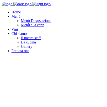
Home
Menù
Menù Degustazione
Menù alla carta
Vini
Chi siamo
Il nostro staff
La cucina
Gallery
Prenota ora