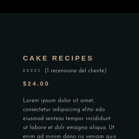
CAKE RECIPES
(
1
recensione del cliente)
su 5 su base di
$
24.00
Lorem ipsum dolor sit amet,
consectetur adipisicing elitsi edo
eiusmod senteas tempor incididunt
ut labore et dolr emagna aliqua. Ut
enim ad minim dano ris veniam quis